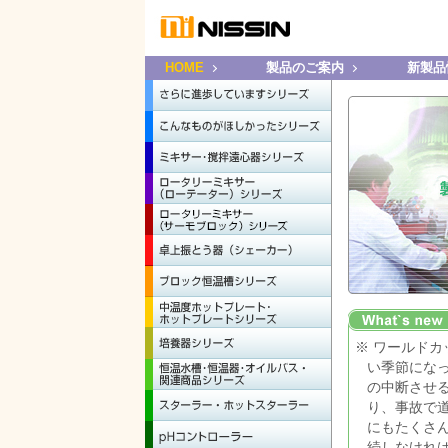
HOME
製品のご案内
新製品
ワールドカ
い季節にな
の中断させ
り、事故で
にもたくさ
続しなけれ