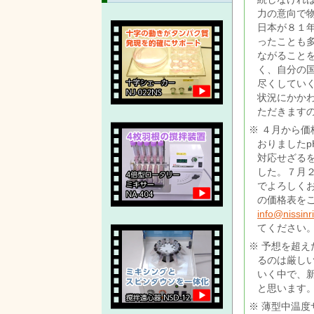
力の意向で
日本が８１
ったことも
ながること
く、自分の
尽くしてい
状況にかか
ただきます
４月から価
おりました
対応せざる
した。７月
でよろしく
の価格表を
info@nissinri
てください
予想を超え
るのは厳し
いく中で、
と思います
薄型中温度