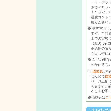
ート・ホッ
さで２００×１
１５０×１０
温度コントロー
用ください
研究室向けの
です。予想
上での実験
じみの 8φ
高温用の電
売出し特価2
欠品の出な
のかかるも
価格表
が掲
せんので
価
ページ上部
できます。
ろしくお願
価格表は
こ
こちらはいか