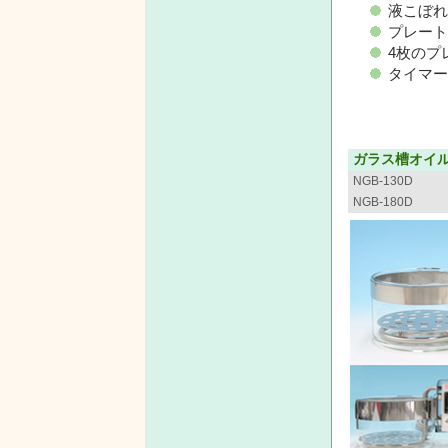
液こぼれ
プレート
4枚のプ
タイマー
ガラス槽オイ
NGB-130D
NGB-180D