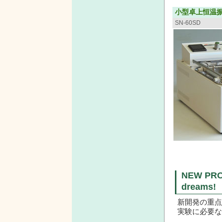
小型卓上恒温
SN-60SD
NEW PROD
dreams
新開発の重点
実験に必要な