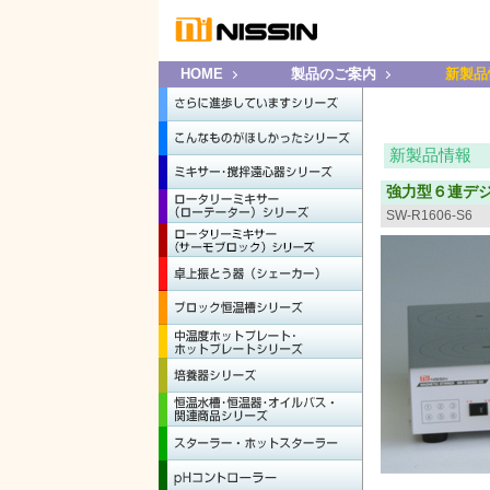
HOME
製品のご案内
新製品
新製品情報
強力型６連デ
SW-R1606-S6