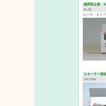
過昇防止器 AL
AL-80
センサ－タイプ A
スターラー形
SW-200N