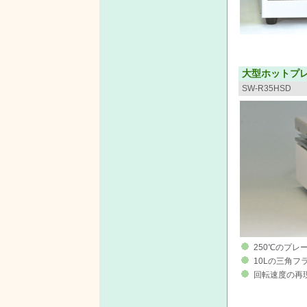
大型ホットプ
SW-R35HSD
250℃のプレ
10Lの三角
回転速度の再